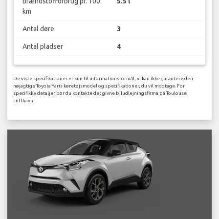
brændstofforbrug pr. 100
5.5 l
km
Antal døre
3
Antal pladser
4
De viste specifikationer er kun til informationsformål, vi kan ikke garantere den
nøjagtige Toyota Yaris køretøjsmodel og specifikationer, du vil modtage. For
specifikke detaljer bør du kontakte det givne biludlejningsfirma på Toulouse
Lufthavn.