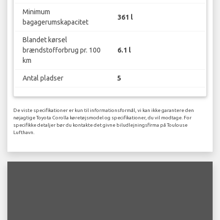
Minimum
361 l
bagagerumskapacitet
Blandet kørsel
brændstofforbrug pr. 100
6.1 l
km
Antal pladser
5
De viste specifikationer er kun til informationsformål, vi kan ikke garantere den
nøjagtige Toyota Corolla køretøjsmodel og specifikationer, du vil modtage. For
specifikke detaljer bør du kontakte det givne biludlejningsfirma på Toulouse
Lufthavn.