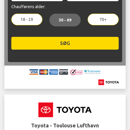
Chaufførens alder:
18 - 29
70+
30 - 69
SØG
Toyota - Toulouse Lufthavn