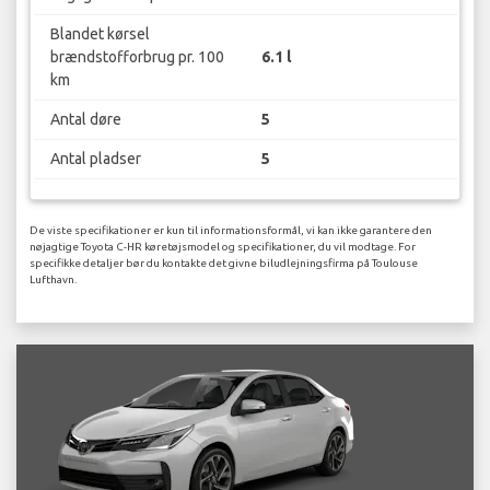
Blandet kørsel
brændstofforbrug pr. 100
6.1 l
km
Antal døre
5
Antal pladser
5
De viste specifikationer er kun til informationsformål, vi kan ikke garantere den
nøjagtige Toyota C-HR køretøjsmodel og specifikationer, du vil modtage. For
specifikke detaljer bør du kontakte det givne biludlejningsfirma på Toulouse
Lufthavn.