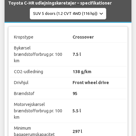
Toyota C-HR udlejningskøretøjer – specifikationer
Kropstype
Crossover
Bykørsel
brændstofforbrug pr. 100
7.5 l
km
CO2-udledning
138 g/km
Drivhjul
Front wheel drive
Brændstof
95
Motorvejskørsel
brændstofforbrug pr. 100
5.5 l
km
Minimum
297 l
bagagerumskapacitet