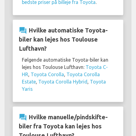
bedste priser på billeje fra Toyota
.
question_answer
Hvilke automatiske Toyota-
biler kan lejes hos Toulouse
Lufthavn?
Følgende automatiske Toyota-biler kan
lejes hos Toulouse Lufthavn:
Toyota C-
HR
,
Toyota Corolla
,
Toyota Corolla
Estate
,
Toyota Corolla Hybrid
,
Toyota
Yaris
question_answer
Hvilke manuelle/pindskifte-
biler fra Toyota kan lejes hos
Toulouse Lufthavn?