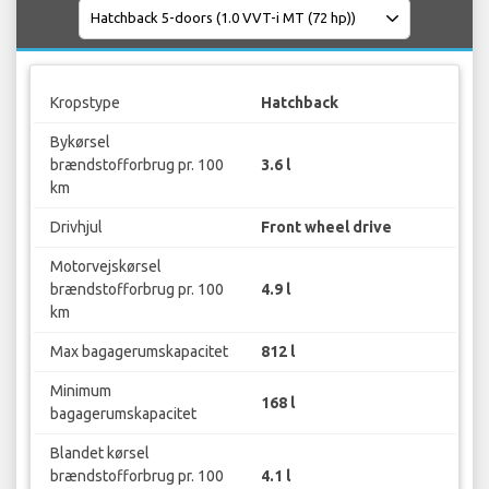
Kropstype
Hatchback
Bykørsel
brændstofforbrug pr. 100
3.6 l
km
Drivhjul
Front wheel drive
Motorvejskørsel
brændstofforbrug pr. 100
4.9 l
km
Max bagagerumskapacitet
812 l
Minimum
168 l
bagagerumskapacitet
Blandet kørsel
brændstofforbrug pr. 100
4.1 l