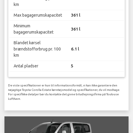
km
Max bagagerumskapacitet
361 l
Minimum
361 l
bagagerumskapacitet
Blandet kørsel
brændstofforbrug pr. 100
6.1 l
km
Antal pladser
5
De viste specifikationer er kun til informationsformål, vi kan ikke garantere den
nøjagtige Toyota Corolla Estate køretøjsmodel og specifikationer, du vil modtage.
For specifikke detaljer bør du kontakte det givne biludlejningsfirma på Toulouse
Lufthavn.