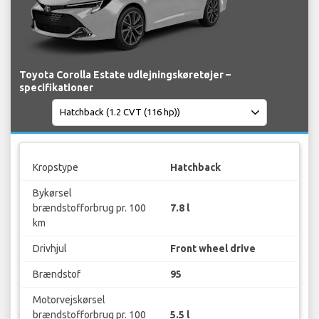
Toyota Corolla Estate udlejningskøretøjer –
specifikationer
Kropstype
Hatchback
Bykørsel
brændstofforbrug pr. 100
7.8 l
km
Drivhjul
Front wheel drive
Brændstof
95
Motorvejskørsel
brændstofforbrug pr. 100
5.5 l