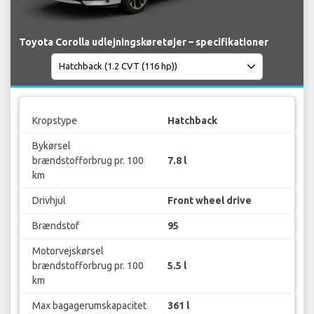
Toyota Corolla udlejningskøretøjer – specifikationer
Kropstype
Hatchback
Bykørsel
brændstofforbrug pr. 100
7.8 l
km
Drivhjul
Front wheel drive
Brændstof
95
Motorvejskørsel
brændstofforbrug pr. 100
5.5 l
km
Max bagagerumskapacitet
361 l