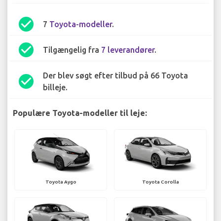
check_circle
7
Toyota-modeller
.
check_circle
Tilgængelig fra
7 leverandører
.
Der blev søgt efter tilbud på 66 Toyota
check_circle
billeje.
Populære Toyota-modeller til leje:
Toyota Aygo
Toyota Corolla