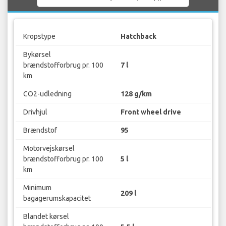
Kropstype
Hatchback
Bykørsel
brændstofforbrug pr. 100
7 l
km
CO2-udledning
128 g/km
Drivhjul
Front wheel drive
Brændstof
95
Motorvejskørsel
brændstofforbrug pr. 100
5 l
km
Minimum
209 l
bagagerumskapacitet
Blandet kørsel