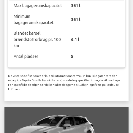
Max bagagerumskapacitet
361 l
Minimum
361 l
bagagerumskapacitet
Blandet kørsel
brændstofforbrug pr. 100
6.1 l
km
Antal pladser
5
De viste specifikationer er kun til informationsformål, vi kan ikke garantere den
nøjagtige Toyota Corolla Hybrid køretøjsmodel og specifikationer, du vil modtage.
For specifikke detaljer bør du kontakte det givne biludlejningsfirma på Toulouse
Lufthavn.