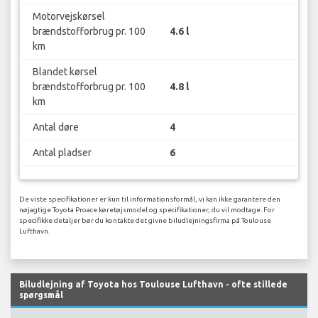
Motorvejskørsel
brændstofforbrug pr. 100
4.6 l
km
Blandet kørsel
brændstofforbrug pr. 100
4.8 l
km
Antal døre
4
Antal pladser
6
De viste specifikationer er kun til informationsformål, vi kan ikke garantere den
nøjagtige Toyota Proace køretøjsmodel og specifikationer, du vil modtage. For
specifikke detaljer bør du kontakte det givne biludlejningsfirma på Toulouse
Lufthavn.
Biludlejning af Toyota hos Toulouse Lufthavn - ofte stillede
spørgsmål