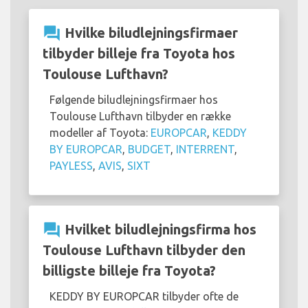
question_answer
Hvilke biludlejningsfirmaer
tilbyder billeje fra Toyota hos
Toulouse Lufthavn?
Følgende biludlejningsfirmaer hos
Toulouse Lufthavn tilbyder en række
modeller af Toyota:
EUROPCAR
,
KEDDY
BY EUROPCAR
,
BUDGET
,
INTERRENT
,
PAYLESS
,
AVIS
,
SIXT
question_answer
Hvilket biludlejningsfirma hos
Toulouse Lufthavn tilbyder den
billigste billeje fra Toyota?
KEDDY BY EUROPCAR tilbyder ofte de