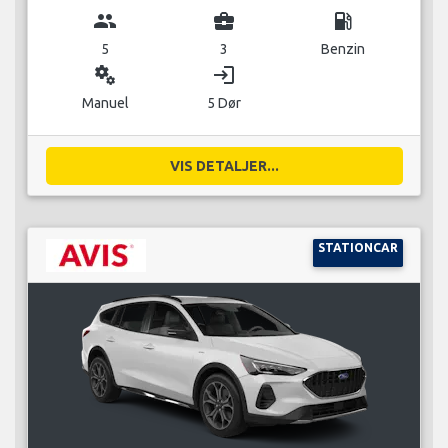
group
business_center
local_gas_station
5
3
Benzin
miscellaneous_services
login
Manuel
5 Dør
VIS DETALJER...
STATIONCAR