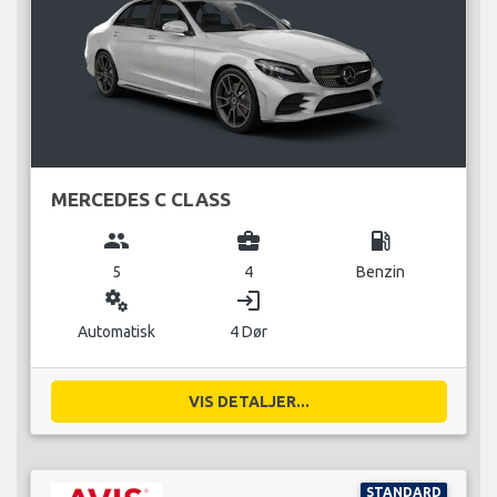
MERCEDES C CLASS
group
business_center
local_gas_station
5
4
Benzin
miscellaneous_services
login
Automatisk
4 Dør
VIS DETALJER...
STANDARD