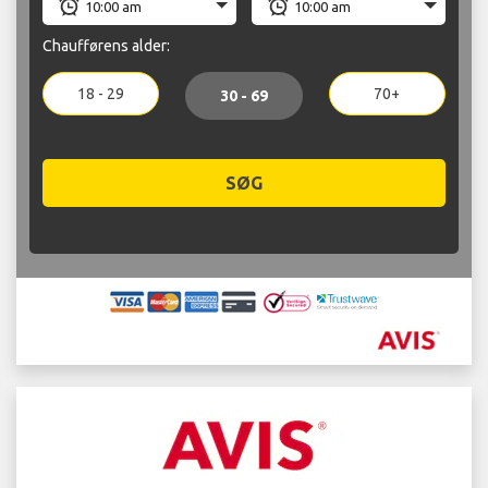
Chaufførens alder:
18 - 29
70+
30 - 69
SØG