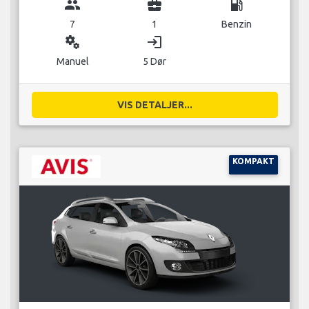
group
business_center
local_gas_station
7
1
Benzin
miscellaneous_services
login
Manuel
5 Dør
VIS DETALJER...
KOMPAKT