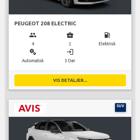
PEUGEOT 208 ELECTRIC
group
business_center
local_gas_station
4
2
Elektrisk
miscellaneous_services
login
Automatisk
3 Dør
VIS DETALJER...
SUV