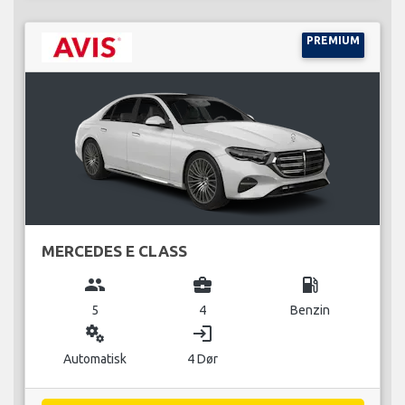
PREMIUM
MERCEDES E CLASS
group
business_center
local_gas_station
5
4
Benzin
miscellaneous_services
login
Automatisk
4 Dør