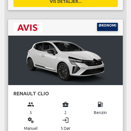
VIS DETALJER...
ØKONOMI
RENAULT CLIO
group
business_center
local_gas_station
5
2
Benzin
miscellaneous_services
login
Manuel
5 Dør