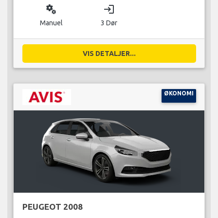
miscellaneous_services
login
Manuel
3 Dør
VIS DETALJER...
ØKONOMI
PEUGEOT 2008