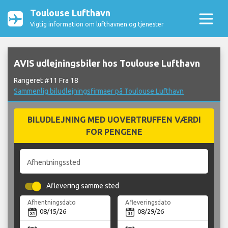
Toulouse Lufthavn
Vigtig information om lufthavnen og tjenester
AVIS udlejningsbiler hos Toulouse Lufthavn
Rangeret #11 Fra 18
Sammenlig biludlejningsfirmaer på Toulouse Lufthavn
BILUDLEJNING MED UOVERTRUFFEN VÆRDI
FOR PENGENE
Afhentningssted
Aflevering samme sted
Afhentningsdato
Afleveringsdato