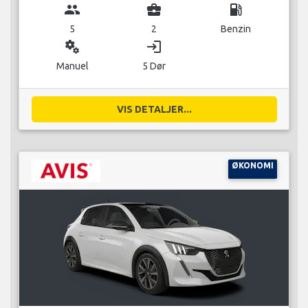
group
business_center
local_gas_station
5
2
Benzin
miscellaneous_services
login
Manuel
5 Dør
VIS DETALJER...
ØKONOMI