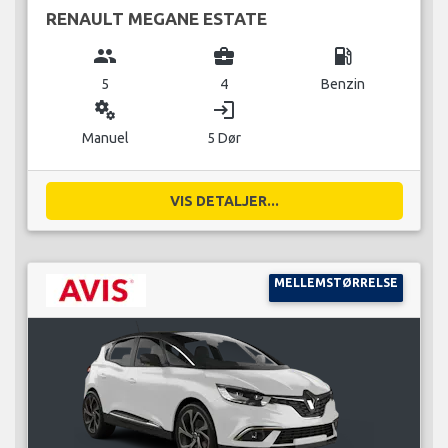
RENAULT MEGANE ESTATE
group
business_center
local_gas_station
5
4
Benzin
miscellaneous_services
login
Manuel
5 Dør
VIS DETALJER...
MELLEMSTØRRELSE