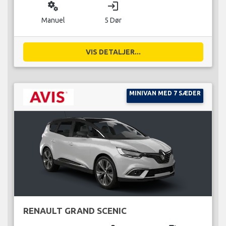
miscellaneous_services
login
Manuel
5 Dør
VIS DETALJER...
MINIVAN MED 7 SÆDER
RENAULT GRAND SCENIC