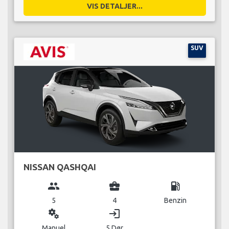
VIS DETALJER...
SUV
NISSAN QASHQAI
group
business_center
local_gas_station
5
4
Benzin
miscellaneous_services
login
Manuel
5 Dør