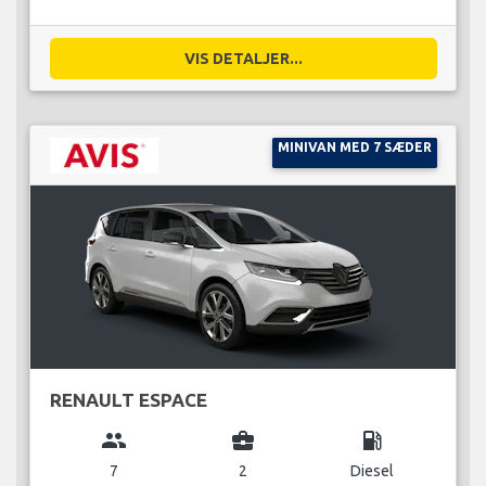
VIS DETALJER...
MINIVAN MED 7 SÆDER
RENAULT ESPACE
group
business_center
local_gas_station
7
2
Diesel