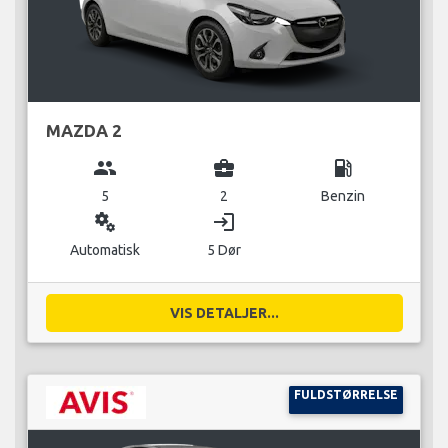
MAZDA 2
group
business_center
local_gas_station
5
2
Benzin
miscellaneous_services
login
Automatisk
5 Dør
VIS DETALJER...
FULDSTØRRELSE