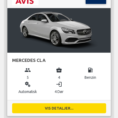
MERCEDES CLA
group
business_center
local_gas_station
5
4
Benzin
miscellaneous_services
login
Automatisk
4 Dør
VIS DETALJER...