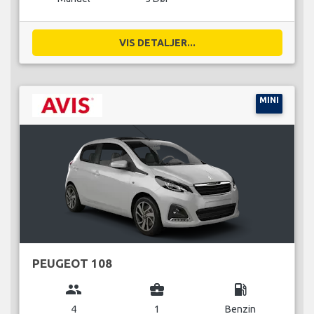
VIS DETALJER...
MINI
PEUGEOT 108
group
business_center
local_gas_station
4
1
Benzin