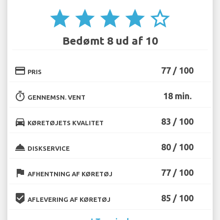
star
star
star
star
star_border
Bedømt 8 ud af 10
credit_card
77 / 100
PRIS
timer
18 min.
GENNEMSN. VENT
directions_car
83 / 100
KØRETØJETS KVALITET
room_service
80 / 100
DISKSERVICE
flag
77 / 100
AFHENTNING AF KØRETØJ
beenhere
85 / 100
AFLEVERING AF KØRETØJ