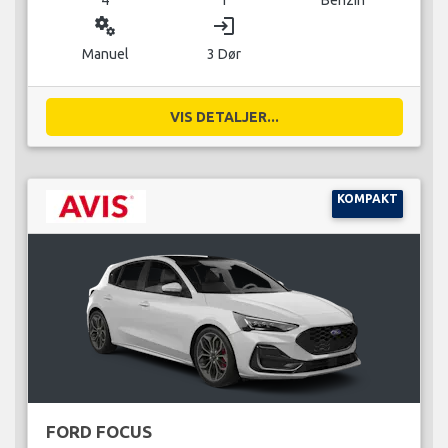
miscellaneous_services
login
Manuel
3 Dør
VIS DETALJER...
KOMPAKT
FORD FOCUS