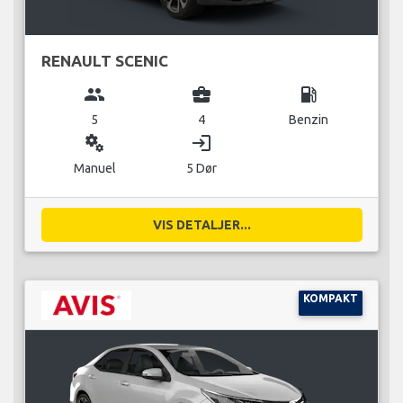
RENAULT SCENIC
group
business_center
local_gas_station
5
4
Benzin
miscellaneous_services
login
Manuel
5 Dør
VIS DETALJER...
KOMPAKT