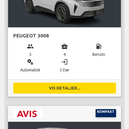
PEUGEOT 3008
group
business_center
local_gas_station
5
4
Benzin
miscellaneous_services
login
Automatisk
5 Dør
VIS DETALJER...
KOMPAKT