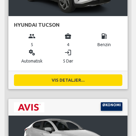
HYUNDAI TUCSON
group
business_center
local_gas_station
5
4
Benzin
miscellaneous_services
login
Automatisk
5 Dør
VIS DETALJER...
ØKONOMI