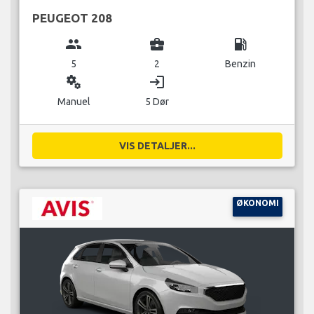
PEUGEOT 208
group
business_center
local_gas_station
5
2
Benzin
miscellaneous_services
login
Manuel
5 Dør
VIS DETALJER...
ØKONOMI