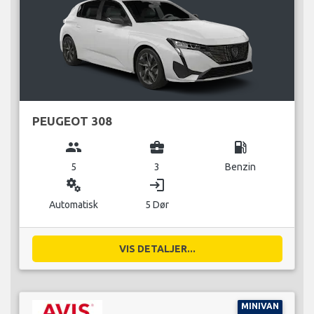
PEUGEOT 308
group
business_center
local_gas_station
5
3
Benzin
miscellaneous_services
login
Automatisk
5 Dør
VIS DETALJER...
MINIVAN