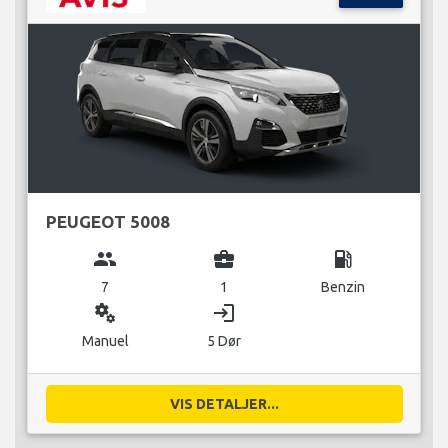
PEUGEOT 5008
group
business_center
local_gas_station
7
1
Benzin
miscellaneous_services
login
Manuel
5 Dør
VIS DETALJER...