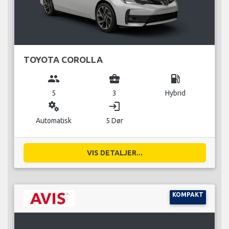
TOYOTA COROLLA
group
business_center
local_gas_station
5
3
Hybrid
miscellaneous_services
login
Automatisk
5 Dør
VIS DETALJER...
KOMPAKT