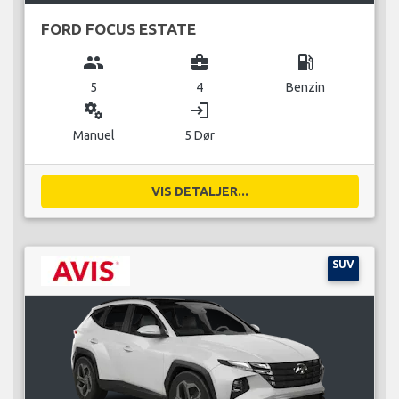
FORD FOCUS ESTATE
group
business_center
local_gas_station
5
4
Benzin
miscellaneous_services
login
Manuel
5 Dør
VIS DETALJER...
SUV