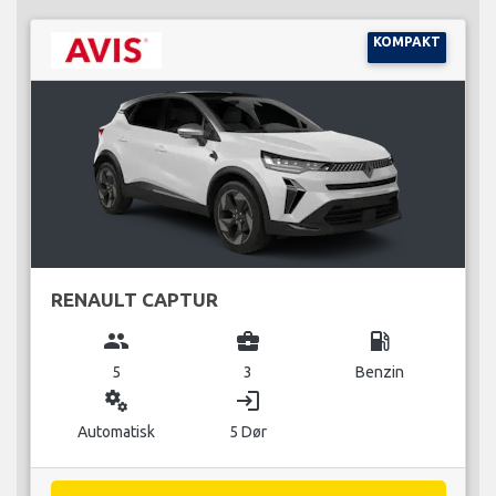
KOMPAKT
RENAULT CAPTUR
group
business_center
local_gas_station
5
3
Benzin
miscellaneous_services
login
Automatisk
5 Dør