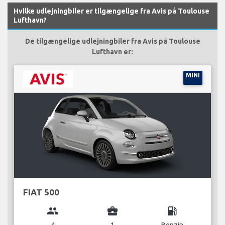
Hvilke udlejningbiler er tilgængelige fra Avis på Toulouse
Lufthavn?
De tilgængelige udlejningbiler fra Avis på Toulouse
Lufthavn er:
MINI
FIAT 500
group
business_center
local_gas_station
4
1
Benzin