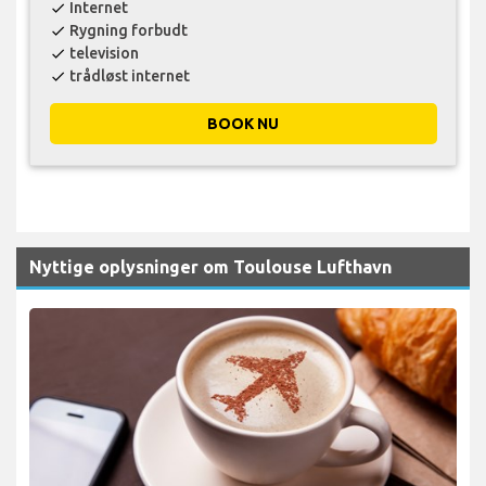
Internet
check
Rygning forbudt
check
television
check
trådløst internet
check
BOOK NU
Nyttige oplysninger om Toulouse Lufthavn