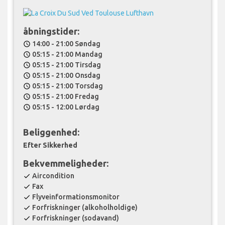
åbningstider:
14:00 - 21:00 Søndag
schedule
05:15 - 21:00 Mandag
schedule
05:15 - 21:00 Tirsdag
schedule
05:15 - 21:00 Onsdag
schedule
05:15 - 21:00 Torsdag
schedule
05:15 - 21:00 Fredag
schedule
05:15 - 12:00 Lørdag
schedule
Beliggenhed:
Efter Sikkerhed
Bekvemmeligheder:
Aircondition
check
Fax
check
Flyveinformationsmonitor
check
Forfriskninger (alkoholholdige)
check
Forfriskninger (sodavand)
check