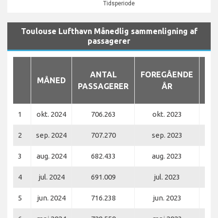
Tidsperiode
Toulouse Lufthavn Månedlig sammenligning af
passagerer
ANTAL
FOREGÅENDE
MÅNED
PASSAGERER
ÅR
PA
1
okt. 2024
706.263
okt. 2023
2
sep. 2024
707.270
sep. 2023
3
aug. 2024
682.433
aug. 2023
4
jul. 2024
691.009
jul. 2023
5
jun. 2024
716.238
jun. 2023