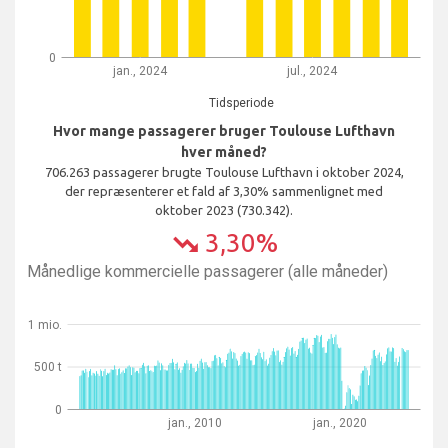
0
jan., 2024
jul., 2024
Tidsperiode
Hvor mange passagerer bruger Toulouse Lufthavn
hver måned?
706.263 passagerer brugte Toulouse Lufthavn i oktober 2024,
der repræsenterer et fald af 3,30% sammenlignet med
oktober 2023 (730.342).
3,30%
trending_down
Månedlige kommercielle passagerer (alle måneder)
1 mio.
500 t
0
jan., 2010
jan., 2020