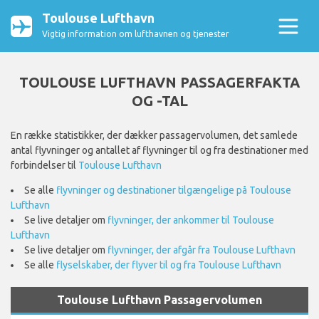
Toulouse Lufthavn
Vigtig information om lufthavnen og tjenester
TOULOUSE LUFTHAVN PASSAGERFAKTA
OG -TAL
En række statistikker, der dækker passagervolumen, det samlede
antal flyvninger og antallet af flyvninger til og fra destinationer med
forbindelser til
Toulouse Lufthavn
Se alle
flyvninger og destinationer tilgængelige på Toulouse
Lufthavn
Se live detaljer om
flyvninger, der ankommer til Toulouse
Lufthavn
Se live detaljer om
flyvninger, der afgår fra Toulouse Lufthavn
Se alle
flyselskaber, der flyver til og fra Toulouse Lufthavn
Toulouse Lufthavn Passagervolumen