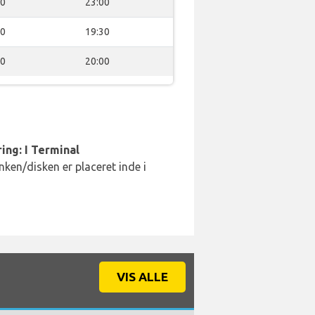
30
23:00
00
19:30
00
20:00
ing: I Terminal
ken/disken er placeret inde i
VIS ALLE