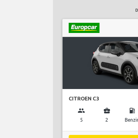
D
CITROEN C3
group
business_center
local_gas_station
5
2
Benzi