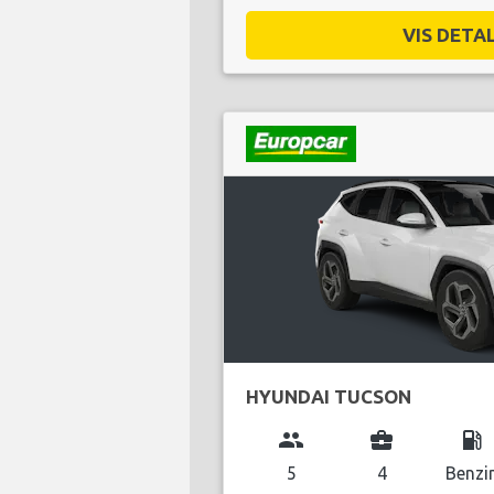
VIS DETAL
HYUNDAI TUCSON
group
business_center
local_gas_station
5
4
Benzi