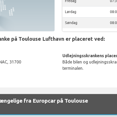
Fredag
07:
Lørdag
08:
Søndag
08:
ke på Toulouse Lufthavn er placeret ved:
Udlejningsskrankens placer
AC, 31700
Både bilen og udlejningsskran
terminalen.
lgængelige fra Europcar på Toulouse