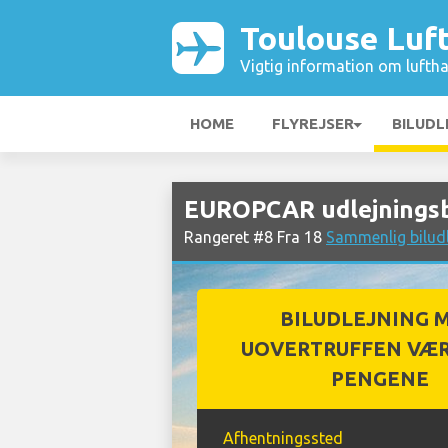
Toulouse Luf
Vigtig information om luftha
HOME
FLYREJSER
BILUDL
EUROPCAR udlejningsb
Rangeret #8 Fra 18
Sammenlig bilud
BILUDLEJNING 
UOVERTRUFFEN VÆR
PENGENE
Afhentningssted