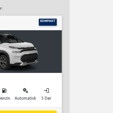
r:
KOMPAKT
local_gas_station
miscellaneous_services
login
Benzin
Automatisk
5 Dør