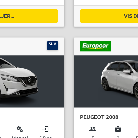
JER...
VIS D
SUV
PEUGEOT 2008
miscellaneous_services
login
group
business_center