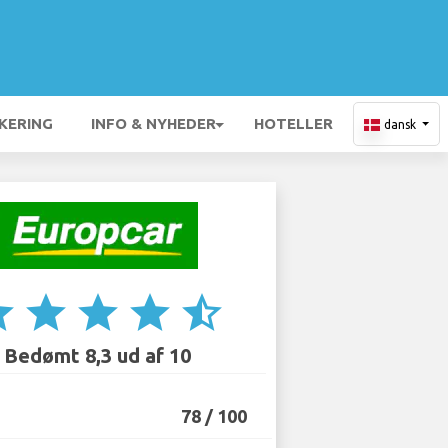
KERING
INFO & NYHEDER
HOTELLER
dansk
ar
star
star
star
star_half
Bedømt 8,3 ud af 10
78 / 100