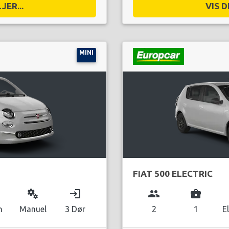
JER...
VIS D
MINI
FIAT 500 ELECTRIC
miscellaneous_services
login
group
business_center
n
Manuel
3 Dør
2
1
E