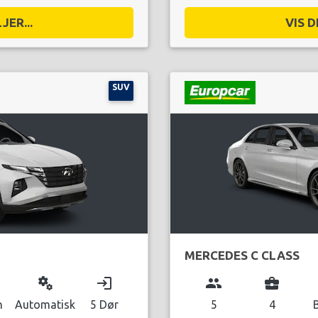
JER...
VIS D
SUV
MERCEDES C CLASS
miscellaneous_services
login
group
business_center
n
Automatisk
5 Dør
5
4