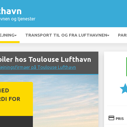
thavn
vnen og tjenester
EJNING
TRANSPORT TIL OG FRA LUFTHAVNEN
PAR
iler hos Toulouse Lufthavn
lejningsfirmaer på Toulouse Lufthavn
st
MED
DI FOR
credit_card
PRIS