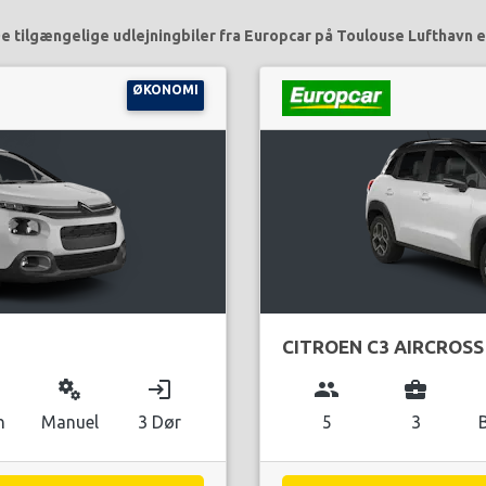
e tilgængelige udlejningbiler fra Europcar på Toulouse Lufthavn e
ØKONOMI
CITROEN C3 AIRCROSS
miscellaneous_services
login
group
business_center
n
Manuel
3 Dør
5
3