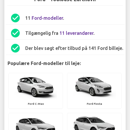
check_circle
11
Ford-modeller
.
check_circle
Tilgængelig fra
11 leverandører
.
check_circle
Der blev søgt efter tilbud på 141 Ford billeje.
Populære Ford-modeller til leje:
Ford C-Max
Ford Fiesta