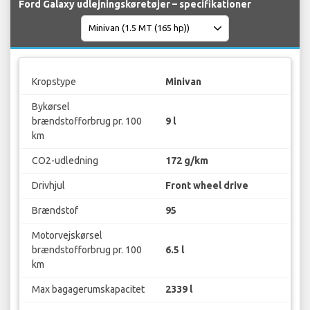
Ford Galaxy udlejningskøretøjer – specifikationer
Kropstype
Minivan
Bykørsel
brændstofforbrug pr. 100
9 l
km
CO2-udledning
172 g/km
Drivhjul
Front wheel drive
Brændstof
95
Motorvejskørsel
brændstofforbrug pr. 100
6.5 l
km
Max bagagerumskapacitet
2339 l