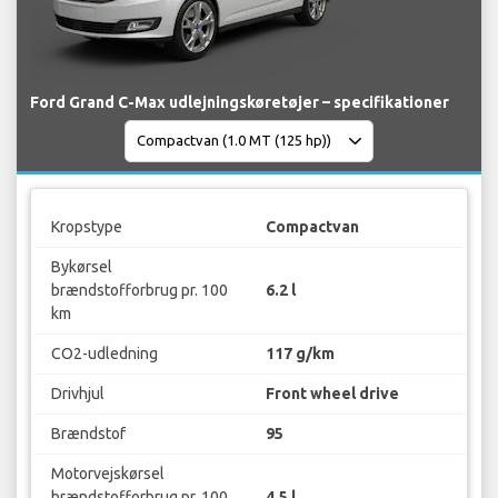
Ford Grand C-Max udlejningskøretøjer – specifikationer
Kropstype
Compactvan
Bykørsel
brændstofforbrug pr. 100
6.2 l
km
CO2-udledning
117 g/km
Drivhjul
Front wheel drive
Brændstof
95
Motorvejskørsel
brændstofforbrug pr. 100
4.5 l