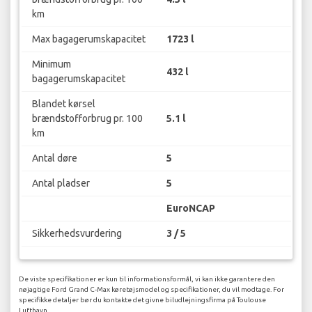
km
Max bagagerumskapacitet
1723 l
Minimum
432 l
bagagerumskapacitet
Blandet kørsel
brændstofforbrug pr. 100
5.1 l
km
Antal døre
5
Antal pladser
5
EuroNCAP
Sikkerhedsvurdering
3 / 5
De viste specifikationer er kun til informationsformål, vi kan ikke garantere den
nøjagtige Ford Grand C-Max køretøjsmodel og specifikationer, du vil modtage. For
specifikke detaljer bør du kontakte det givne biludlejningsfirma på Toulouse
Lufthavn.