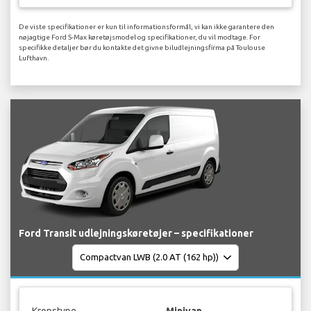
De viste specifikationer er kun til informationsformål, vi kan ikke garantere den
nøjagtige Ford S-Max køretøjsmodel og specifikationer, du vil modtage. For
specifikke detaljer bør du kontakte det givne biludlejningsfirma på Toulouse
Lufthavn.
Ford Transit udlejningskøretøjer – specifikationer