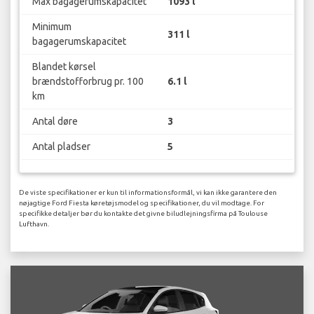
Max bagagerumskapacitet
1093 l
Minimum
311 l
bagagerumskapacitet
Blandet kørsel
brændstofforbrug pr. 100
6.1 l
km
Antal døre
3
Antal pladser
5
De viste specifikationer er kun til informationsformål, vi kan ikke garantere den
nøjagtige Ford Fiesta køretøjsmodel og specifikationer, du vil modtage. For
specifikke detaljer bør du kontakte det givne biludlejningsfirma på Toulouse
Lufthavn.