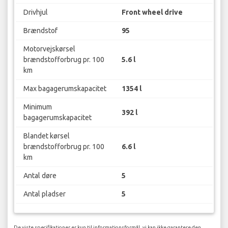
Drivhjul
Front wheel drive
Brændstof
95
Motorvejskørsel
brændstofforbrug pr. 100
5.6 l
km
Max bagagerumskapacitet
1354 l
Minimum
392 l
bagagerumskapacitet
Blandet kørsel
brændstofforbrug pr. 100
6.6 l
km
Antal døre
5
Antal pladser
5
De viste specifikationer er kun til informationsformål, vi kan ikke garantere den