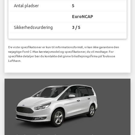
Antal pladser
5
EuroNCAP
Sikkerhedsvurdering
3 / 5
De viste specifikationer er kun til informationsformål, vi kan ikke garantere den
nøjagtige Ford C-Max køretøjsmodel og specifikationer, du vil modtage. For
specifikke detaljer bør du kontakte det givne biludlejningsfirma på Toulouse
Lufthavn.