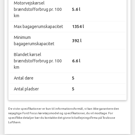
Motorvejskørsel
brændstofforbrug pr. 100
5.6 l
km
Max bagagerumskapacitet
1354 l
Minimum
392 l
bagagerumskapacitet
Blandet kørsel
brændstofforbrug pr. 100
6.6 l
km
Antal døre
5
Antal pladser
5
De viste specifikationer er kun til informationsformål, vi kan ikke garantere den
nøjagtige Ford Focus køretøjsmodel og specifikationer, du vil modtage. For
specifikke detaljer bør du kontakte det givne biludlejningsfirma på Toulouse
Lufthavn.