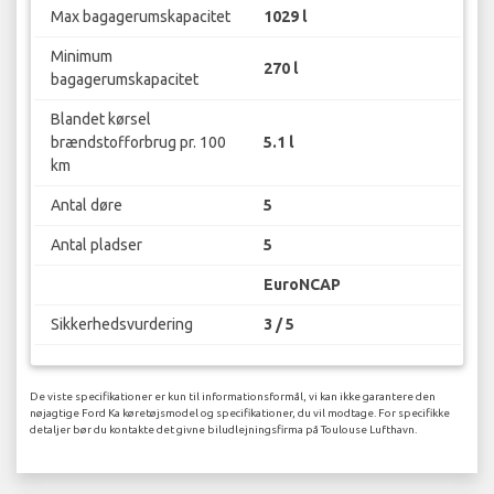
Max bagagerumskapacitet
1029 l
Minimum
270 l
bagagerumskapacitet
Blandet kørsel
brændstofforbrug pr. 100
5.1 l
km
Antal døre
5
Antal pladser
5
EuroNCAP
Sikkerhedsvurdering
3 / 5
De viste specifikationer er kun til informationsformål, vi kan ikke garantere den
nøjagtige Ford Ka køretøjsmodel og specifikationer, du vil modtage. For specifikke
detaljer bør du kontakte det givne biludlejningsfirma på Toulouse Lufthavn.