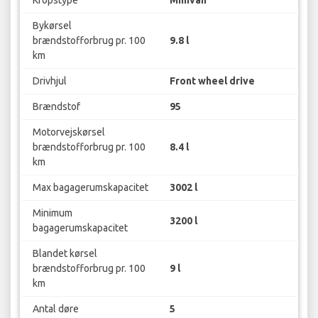
Kropstype
Minivan
Bykørsel
brændstofforbrug pr. 100
9.8 l
km
Drivhjul
Front wheel drive
Brændstof
95
Motorvejskørsel
brændstofforbrug pr. 100
8.4 l
km
Max bagagerumskapacitet
3002 l
Minimum
3200 l
bagagerumskapacitet
Blandet kørsel
brændstofforbrug pr. 100
9 l
km
Antal døre
5