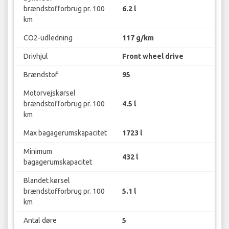
brændstofforbrug pr. 100
6.2 l
km
CO2-udledning
117 g/km
Drivhjul
Front wheel drive
Brændstof
95
Motorvejskørsel
brændstofforbrug pr. 100
4.5 l
km
Max bagagerumskapacitet
1723 l
Minimum
432 l
bagagerumskapacitet
Blandet kørsel
brændstofforbrug pr. 100
5.1 l
km
Antal døre
5