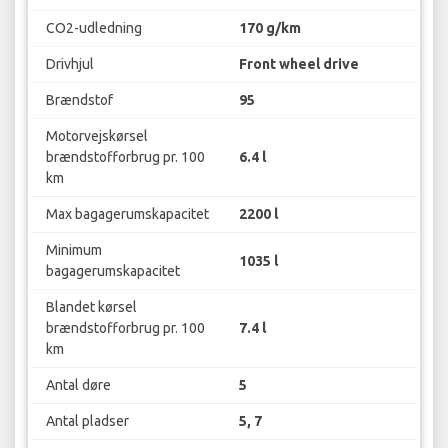
CO2-udledning
170 g/km
Drivhjul
Front wheel drive
Brændstof
95
Motorvejskørsel
brændstofforbrug pr. 100
6.4 l
km
Max bagagerumskapacitet
2200 l
Minimum
1035 l
bagagerumskapacitet
Blandet kørsel
brændstofforbrug pr. 100
7.4 l
km
Antal døre
5
Antal pladser
5, 7