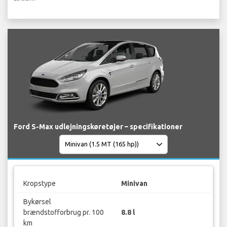
Ford S-Max udlejningskøretøjer – specifikationer
Kropstype
Minivan
Bykørsel
brændstofforbrug pr. 100
8.8 l
km