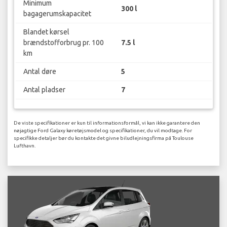
Minimum
300 l
bagagerumskapacitet
Blandet kørsel
brændstofforbrug pr. 100
7.5 l
km
Antal døre
5
Antal pladser
7
De viste specifikationer er kun til informationsformål, vi kan ikke garantere den
nøjagtige Ford Galaxy køretøjsmodel og specifikationer, du vil modtage. For
specifikke detaljer bør du kontakte det givne biludlejningsfirma på Toulouse
Lufthavn.