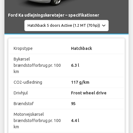
Ford Ka udlejningskøretøjer – specifikationer
Kropstype
Hatchback
Bykørsel
brændstofforbrug pr. 100
6.3 l
km
CO2-udledning
117 g/km
Drivhjul
Front wheel drive
Brændstof
95
Motorvejskørsel
brændstofforbrug pr. 100
4.4 l
km