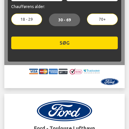
Chaufførens alder:
18 - 29
70+
30 - 69
SØG
Ford - Toulouse Lufthavn