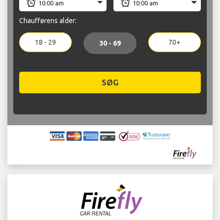
Chaufførens alder:
18 - 29
70+
30 - 69
SØG