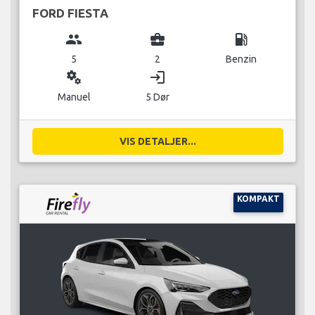
FORD FIESTA
group
business_center
local_gas_station
5
2
Benzin
miscellaneous_services
login
Manuel
5 Dør
VIS DETALJER...
KOMPAKT