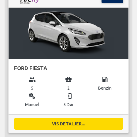
FORD FIESTA
group
business_center
local_gas_station
5
2
Benzin
miscellaneous_services
login
Manuel
5 Dør
VIS DETALJER...