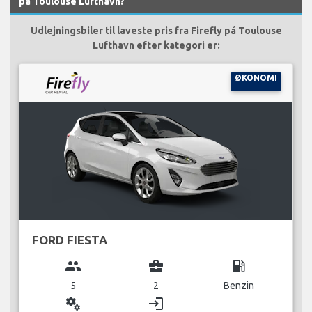
på Toulouse Lufthavn?
Udlejningsbiler til laveste pris fra Firefly på Toulouse
Lufthavn efter kategori er:
ØKONOMI
FORD FIESTA
group
business_center
local_gas_station
5
2
Benzin
miscellaneous_services
login