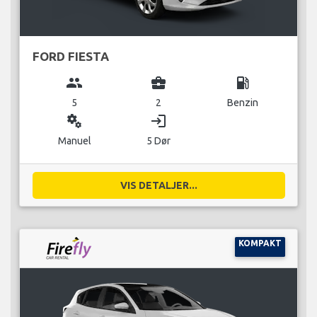
FORD FIESTA
group
business_center
local_gas_station
5
2
Benzin
miscellaneous_services
login
Manuel
5 Dør
VIS DETALJER...
KOMPAKT