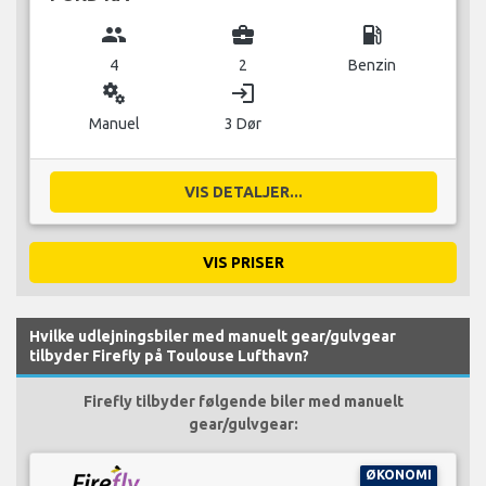
group
business_center
local_gas_station
4
2
Benzin
miscellaneous_services
login
Manuel
3 Dør
VIS DETALJER...
VIS PRISER
Hvilke udlejningsbiler med manuelt gear/gulvgear
tilbyder Firefly på Toulouse Lufthavn?
Firefly tilbyder følgende biler med manuelt
gear/gulvgear:
ØKONOMI