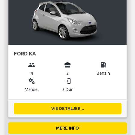
FORD KA
group
business_center
local_gas_station
4
2
Benzin
miscellaneous_services
login
Manuel
3 Dør
VIS DETALJER...
MERE INFO