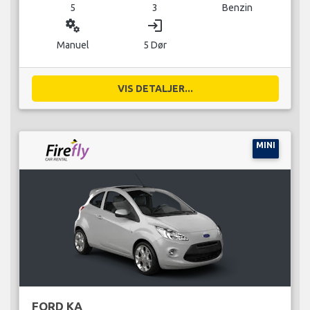
5
3
Benzin
miscellaneous_services
login
Manuel
5 Dør
VIS DETALJER...
MINI
FORD KA