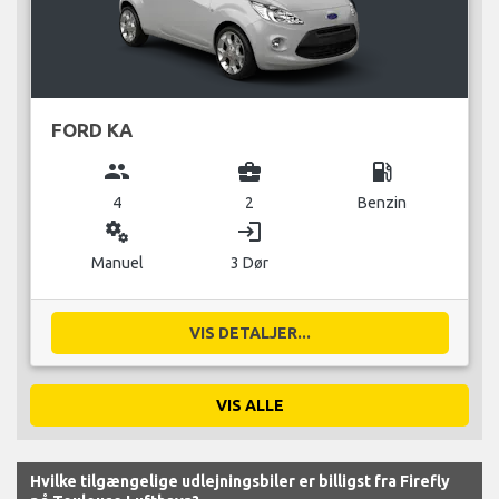
FORD KA
group
business_center
local_gas_station
4
2
Benzin
miscellaneous_services
login
Manuel
3 Dør
VIS DETALJER...
VIS ALLE
Hvilke tilgængelige udlejningsbiler er billigst fra Firefly