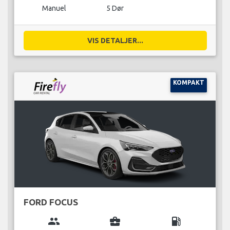
Manuel
5 Dør
VIS DETALJER...
KOMPAKT
FORD FOCUS
group
business_center
local_gas_station