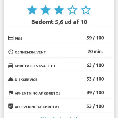
star
star
star
star_border
star_border
Bedømt 5,6 ud af 10
credit_card
59 / 100
PRIS
timer
20 min.
GENNEMSN. VENT
directions_car
63 / 100
KØRETØJETS KVALITET
room_service
53 / 100
DISKSERVICE
flag
49 / 100
AFHENTNING AF KØRETØJ
beenhere
53 / 100
AFLEVERING AF KØRETØJ