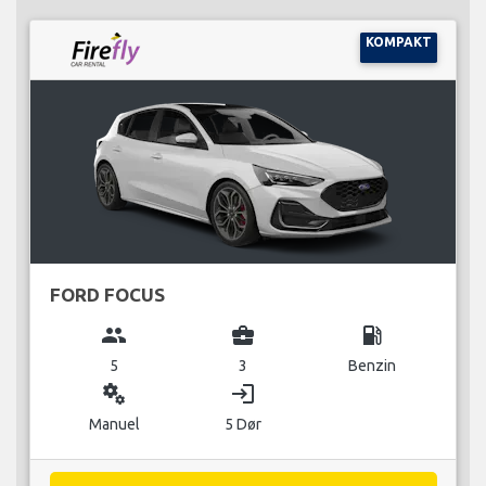
KOMPAKT
FORD FOCUS
group
business_center
local_gas_station
5
3
Benzin
miscellaneous_services
login
Manuel
5 Dør