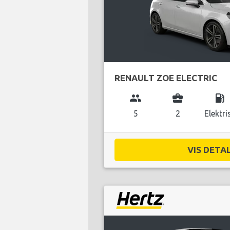
RENAULT ZOE ELECTRIC
group
business_center
local_gas_station
5
2
Elektri
VIS DETAL