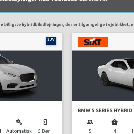
e billigste hybridbiludlejninger, der er tilgængelige i øjeblikket, e
SUV
BMW 5 SERIES HYBRID
miscellaneous_services
login
group
business_center
d
Automatisk
5 Dør
5
4