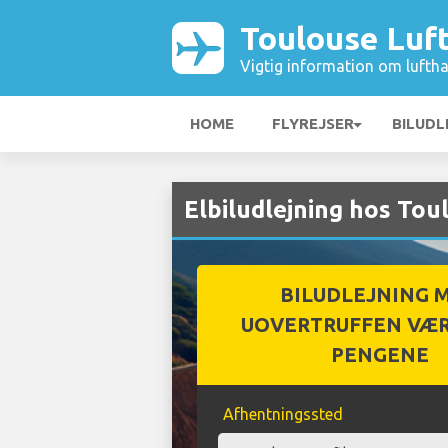
Toulouse Luf
Vigtig information om luftha
HOME
FLYREJSER
BILUDL
Elbiludlejning hos To
BILUDLEJNING 
UOVERTRUFFEN VÆR
PENGENE
Afhentningssted