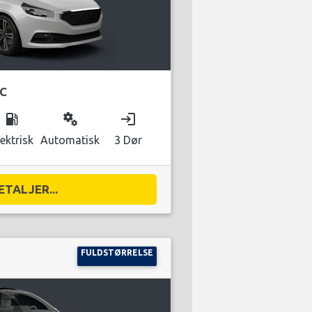
IC
local_gas_station
miscellaneous_services
login
lektrisk
Automatisk
3 Dør
ETALJER...
FULDSTØRRELSE