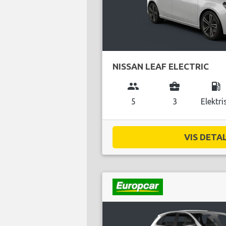
NISSAN LEAF ELECTRIC
group
business_center
local_gas_station
5
3
Elektri
VIS DETAL