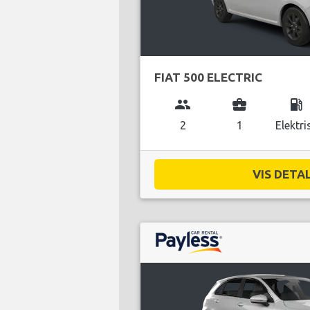
FIAT 500 ELECTRIC
group
business_center
local_gas_station
2
1
Elektri
VIS DETAL