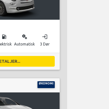
local_gas_station
miscellaneous_services
login
lektrisk
Automatisk
3 Dør
ETALJER...
ØKONOMI