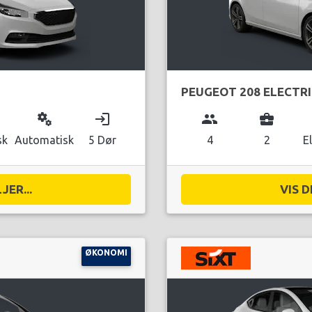
PEUGEOT 208 ELECTR
miscellaneous_services
login
group
business_center
sk
Automatisk
5 Dør
4
2
E
JER...
VIS D
ØKONOMI