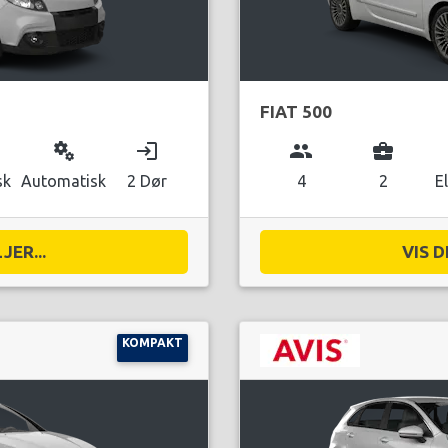
FIAT 500
miscellaneous_services
login
group
business_center
sk
Automatisk
2 Dør
4
2
E
JER...
VIS D
KOMPAKT