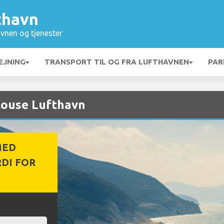
thavn
vnen og tjenester
EJNING
TRANSPORT TIL OG FRA LUFTHAVNEN
PAR
ulouse Lufthavn
MED
DI FOR