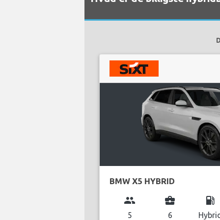
D
BMW X5 HYBRID
group
business_center
local_gas_station
5
6
Hybri