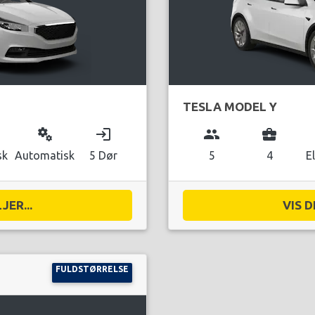
TESLA MODEL Y
miscellaneous_services
login
group
business_center
sk
Automatisk
5 Dør
5
4
E
JER...
VIS D
FULDSTØRRELSE