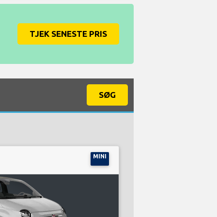
TJEK SENESTE PRIS
SØG
MINI