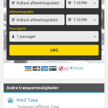
Afleveringsdato
Passagerer
SØG
Andre transportmuligheder
Med Taxa
local_taxi
Toulouse Lufthavn Taxa