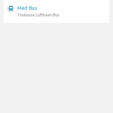
Med Bus
directions_bus
Toulouse Lufthavn Bus