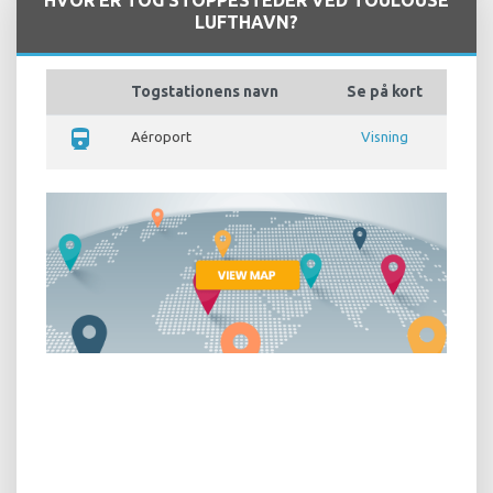
HVOR ER TOG STOPPESTEDER VED TOULOUSE
LUFTHAVN?
Togstationens navn
Se på kort
directions_train
Aéroport
Visning