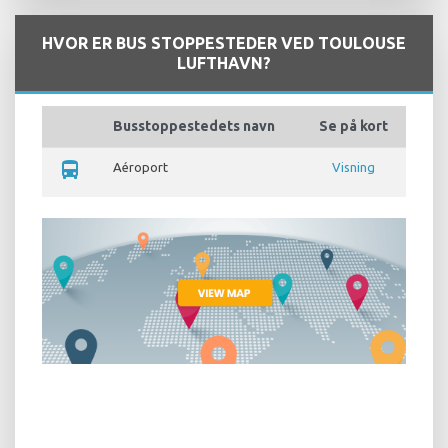
HVOR ER BUS STOPPESTEDER VED TOULOUSE
LUFTHAVN?
Busstoppestedets navn
Se på kort
directions_bus
Aéroport
Visning