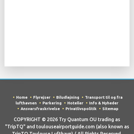
Home
Flyrejser
Biludlejning
Transport til og fra
lufthavnen
Parkering
Hoteller
Info & Nyheder
Ansvarsfraskrivelse
Privatlivspolitik
Sitemap
COPYRIGHT © 2026 Try Quantum OU trading as
"TripTQ" and toulouseairportguide.com (also known as
TripTQ Toulouse Lufthavn) / All Rights Reserved.