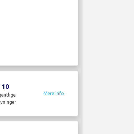
10
Mere info
entlige
yvninger