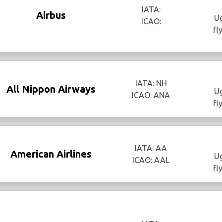
IATA:
Airbus
Ug
ICAO:
fl
IATA: NH
All Nippon Airways
Ug
ICAO: ANA
fl
IATA: AA
American Airlines
Ug
ICAO: AAL
fl