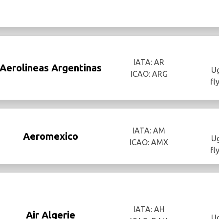
IATA: AR
Aerolineas Argentinas
Ug
ICAO: ARG
fl
IATA: AM
Aeromexico
Ug
ICAO: AMX
fl
IATA: AH
Air Algerie
Ug