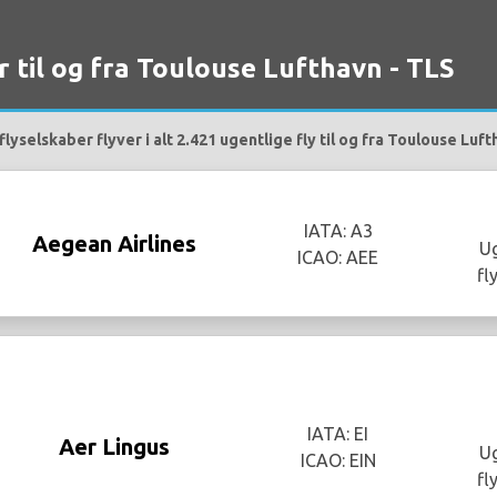
r til og fra Toulouse Lufthavn - TLS
lyselskaber flyver i alt 2.421 ugentlige fly til og fra Toulouse Luft
IATA: A3
Aegean Airlines
Ug
ICAO: AEE
fl
IATA: EI
Aer Lingus
Ug
ICAO: EIN
fl