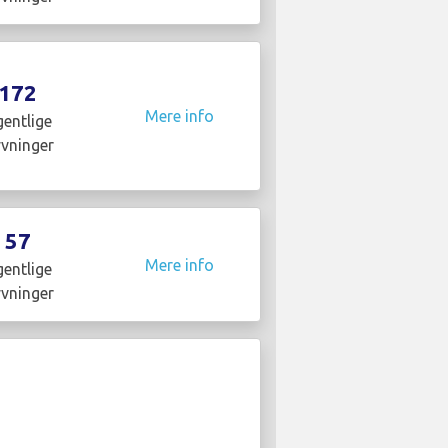
172
Mere info
entlige
yvninger
57
Mere info
entlige
yvninger