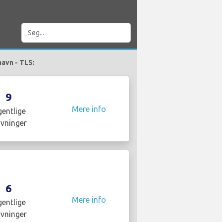
havn - TLS:
9
Mere info
entlige
yvninger
6
Mere info
entlige
yvninger