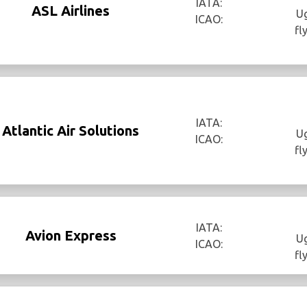
IATA:
ASL Airlines
Ug
ICAO:
fl
IATA:
Atlantic Air Solutions
Ug
ICAO:
fl
IATA:
Avion Express
Ug
ICAO:
fl