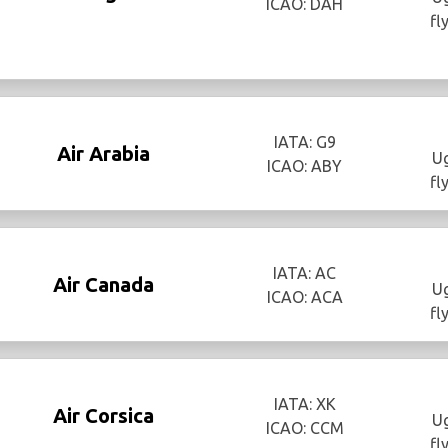
ICAO: DAH
fl
IATA: G9
Air Arabia
Ug
ICAO: ABY
fl
IATA: AC
Air Canada
Ug
ICAO: ACA
fl
IATA: XK
Air Corsica
Ug
ICAO: CCM
fl