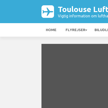
Toulouse Luf
Vigtig information om luftha
HOME
FLYREJSER
BILUDL