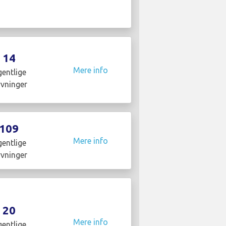
14
Mere info
entlige
yvninger
109
Mere info
entlige
yvninger
20
Mere info
entlige