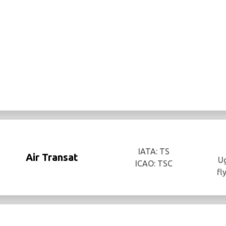
IATA: TS
Air Transat
Ug
ICAO: TSC
fl