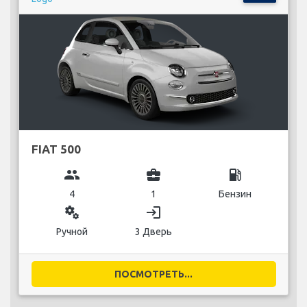
FIAT 500
group
business_center
local_gas_station
4
1
Бензин
miscellaneous_services
login
Ручной
3 Дверь
ПОСМОТРЕТЬ...