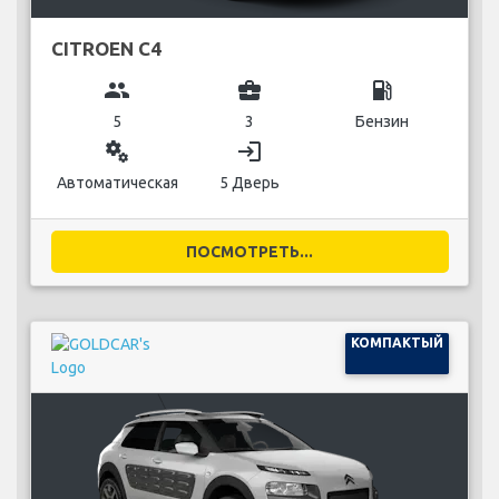
CITROEN C4
group
business_center
local_gas_station
5
3
Бензин
miscellaneous_services
login
Автоматическая
5 Дверь
ПОСМОТРЕТЬ...
КОМПАКТЫЙ