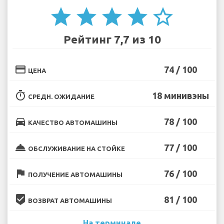
star
star
star
star
star_border
Рейтинг 7,7 из 10
credit_card
74 / 100
ЦЕНА
timer
18 минивэны
СРЕДН. ОЖИДАНИЕ
directions_car
78 / 100
КАЧЕСТВО АВТОМАШИНЫ
room_service
77 / 100
ОБСЛУЖИВАНИЕ НА СТОЙКЕ
flag
76 / 100
ПОЛУЧЕНИЕ АВТОМАШИНЫ
beenhere
81 / 100
ВОЗВРАТ АВТОМАШИНЫ
На терминале