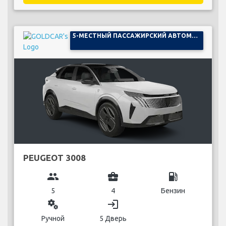
5-МЕСТНЫЙ ПАССАЖИРСКИЙ АВТОМОБИЛЬ
PEUGEOT 3008
group
business_center
local_gas_station
5
4
Бензин
miscellaneous_services
login
Ручной
5 Дверь