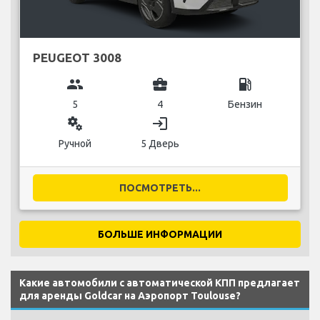
PEUGEOT 3008
group
business_center
local_gas_station
5
4
Бензин
miscellaneous_services
login
Ручной
5 Дверь
ПОСМОТРЕТЬ...
БОЛЬШЕ ИНФОРМАЦИИ
Какие автомобили с автоматической КПП предлагает
для аренды Goldcar на Аэропорт Toulouse?