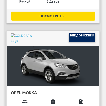
Ручной
5 Дверь
ПОСМОТРЕТЬ...
ВНЕДОРОЖНИК
OPEL MOKKA
group
business_center
local_gas_station