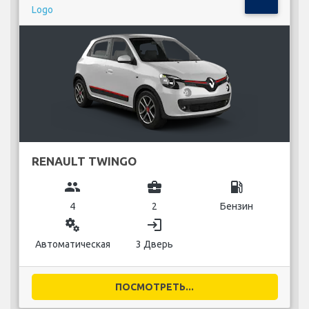
RENAULT TWINGO
group
business_center
local_gas_station
4
2
Бензин
miscellaneous_services
login
Автоматическая
3 Дверь
ПОСМОТРЕТЬ...