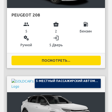
PEUGEOT 208
group
business_center
local_gas_station
5
2
Бензин
miscellaneous_services
login
Ручной
5 Дверь
ПОСМОТРЕТЬ...
5-МЕСТНЫЙ ПАССАЖИРСКИЙ АВТОМОБИЛЬ