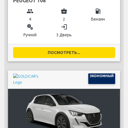
PEUGEOT 108
group
business_center
local_gas_station
4
2
Бензин
miscellaneous_services
login
Ручной
3 Дверь
ПОСМОТРЕТЬ...
ЭКОНОМНЫЙ