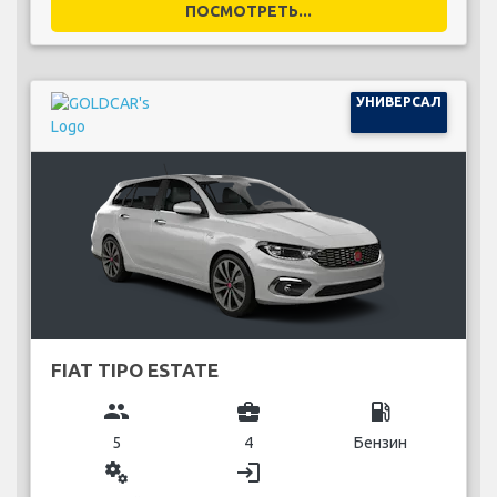
ПОСМОТРЕТЬ...
УНИВЕРСАЛ
FIAT TIPO ESTATE
group
business_center
local_gas_station
5
4
Бензин
miscellaneous_services
login