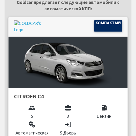
Goldcar предлагает следующие автомобили с
автоматической КПП:
КОМПАКТЫЙ
CITROEN C4
group
business_center
local_gas_station
5
3
Бензин
miscellaneous_services
login
Автоматическая
5 Дверь