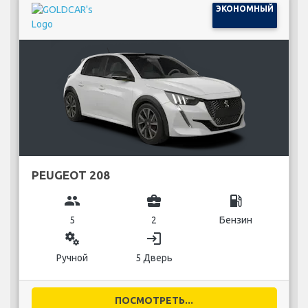
ЭКОНОМНЫЙ
PEUGEOT 208
group
business_center
local_gas_station
5
2
Бензин
miscellaneous_services
login
Ручной
5 Дверь
ПОСМОТРЕТЬ...