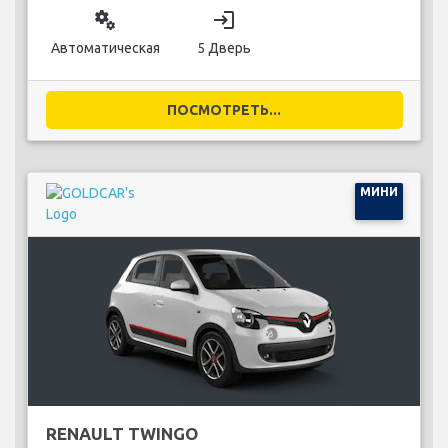
miscellaneous_services
login
Автоматическая
5 Дверь
ПОСМОТРЕТЬ...
МИНИ
RENAULT TWINGO