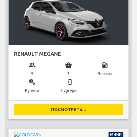
RENAULT MEGANE
group
business_center
local_gas_station
5
3
Бензин
miscellaneous_services
login
Ручной
5 Дверь
ПОСМОТРЕТЬ...
МИНИ