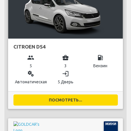
CITROEN DS4
group
business_center
local_gas_station
5
3
Бензин
miscellaneous_services
login
Автоматическая
5 Дверь
ПОСМОТРЕТЬ...
МИНИ