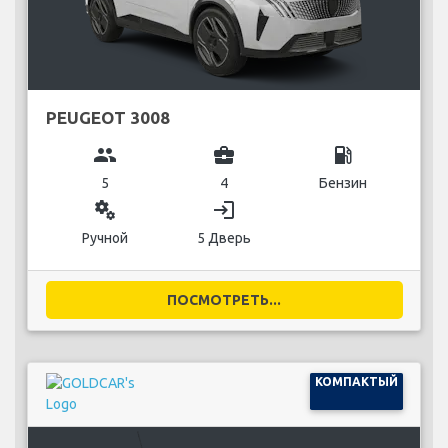
PEUGEOT 3008
group
business_center
local_gas_station
5
4
Бензин
miscellaneous_services
login
Ручной
5 Дверь
ПОСМОТРЕТЬ...
КОМПАКТЫЙ