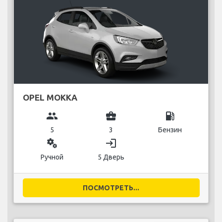
OPEL MOKKA
group
business_center
local_gas_station
5
3
Бензин
miscellaneous_services
login
Ручной
5 Дверь
ПОСМОТРЕТЬ...