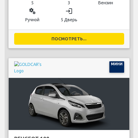
5
3
Бензин
miscellaneous_services
login
Ручной
5 Дверь
ПОСМОТРЕТЬ...
МИНИ