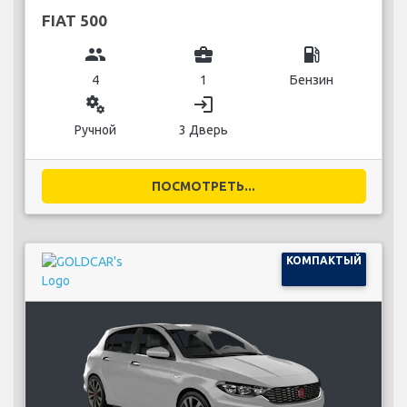
FIAT 500
group
business_center
local_gas_station
4
1
Бензин
miscellaneous_services
login
Ручной
3 Дверь
ПОСМОТРЕТЬ...
КОМПАКТЫЙ