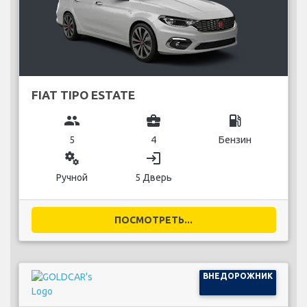
FIAT TIPO ESTATE
group
business_center
local_gas_station
5
4
Бензин
miscellaneous_services
login
Ручной
5 Дверь
ПОСМОТРЕТЬ...
ВНЕДОРОЖНИК