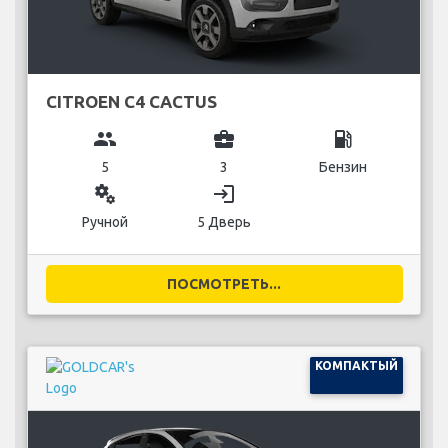
CITROEN C4 CACTUS
group
business_center
local_gas_station
5
3
Бензин
miscellaneous_services
login
Ручной
5 Дверь
ПОСМОТРЕТЬ...
КОМПАКТЫЙ