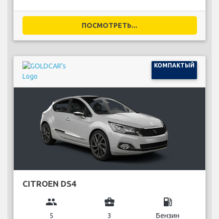
ПОСМОТРЕТЬ...
КОМПАКТЫЙ
CITROEN DS4
group
business_center
local_gas_station
5
3
Бензин