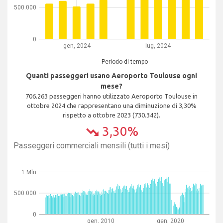
500.000
0
gen, 2024
lug, 2024
Periodo di tempo
Quanti passeggeri usano Aeroporto Toulouse ogni
mese?
706.263 passeggeri hanno utilizzato Aeroporto Toulouse in
ottobre 2024 che rappresentano una diminuzione di 3,30%
rispetto a ottobre 2023 (730.342).
3,30%
trending_down
Passeggeri commerciali mensili (tutti i mesi)
1 Mln
500.000
0
gen, 2010
gen, 2020