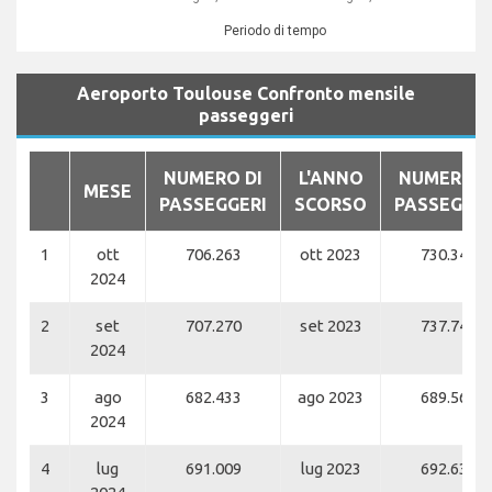
Periodo di tempo
Aeroporto Toulouse Confronto mensile
passeggeri
NUMERO DI
L'ANNO
NUMERO D
MESE
PASSEGGERI
SCORSO
PASSEGGER
1
ott
706.263
ott 2023
730.342
2024
2
set
707.270
set 2023
737.749
2024
3
ago
682.433
ago 2023
689.565
2024
4
lug
691.009
lug 2023
692.632