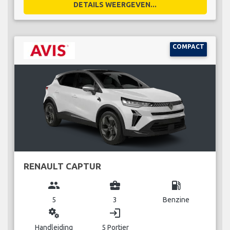
DETAILS WEERGEVEN...
COMPACT
RENAULT CAPTUR
group
business_center
local_gas_station
5
3
Benzine
miscellaneous_services
login
Handleiding
5 Portier