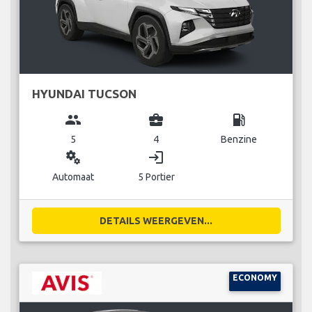
HYUNDAI TUCSON
group
business_center
local_gas_station
5
4
Benzine
miscellaneous_services
login
Automaat
5 Portier
DETAILS WEERGEVEN...
ECONOMY