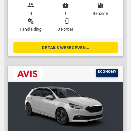
group
business_center
local_gas_station
4
1
Benzine
miscellaneous_services
login
Handleiding
3 Portier
DETAILS WEERGEVEN...
ECONOMY