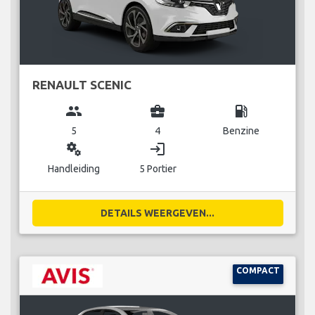
RENAULT SCENIC
group
business_center
local_gas_station
5
4
Benzine
miscellaneous_services
login
Handleiding
5 Portier
DETAILS WEERGEVEN...
COMPACT