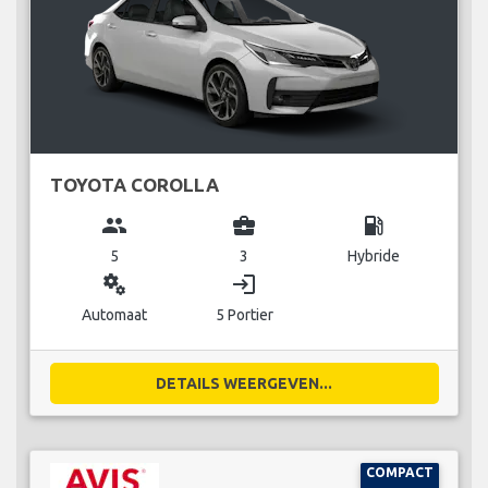
TOYOTA COROLLA
group
business_center
local_gas_station
5
3
Hybride
miscellaneous_services
login
Automaat
5 Portier
DETAILS WEERGEVEN...
COMPACT