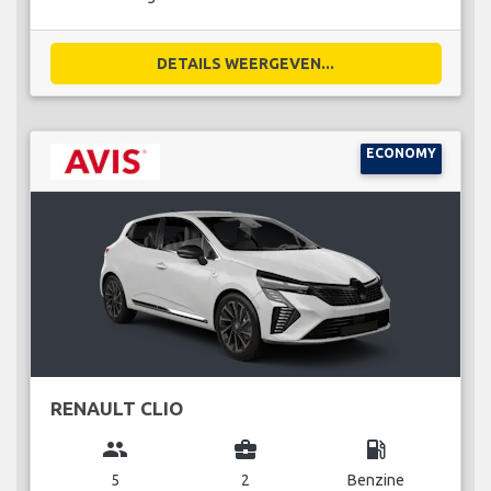
DETAILS WEERGEVEN...
ECONOMY
RENAULT CLIO
group
business_center
local_gas_station
5
2
Benzine