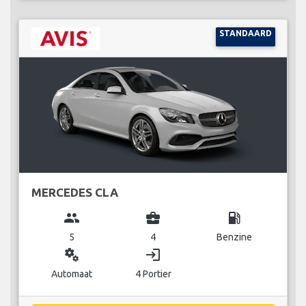
STANDAARD
MERCEDES CLA
group
business_center
local_gas_station
5
4
Benzine
miscellaneous_services
login
Automaat
4 Portier