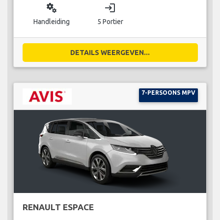
miscellaneous_services
login
Handleiding
5 Portier
DETAILS WEERGEVEN...
7-PERSOONS MPV
RENAULT ESPACE