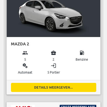
MAZDA 2
group
business_center
local_gas_station
5
2
Benzine
miscellaneous_services
login
Automaat
5 Portier
DETAILS WEERGEVEN...
GROTE MIDDENKLASSE