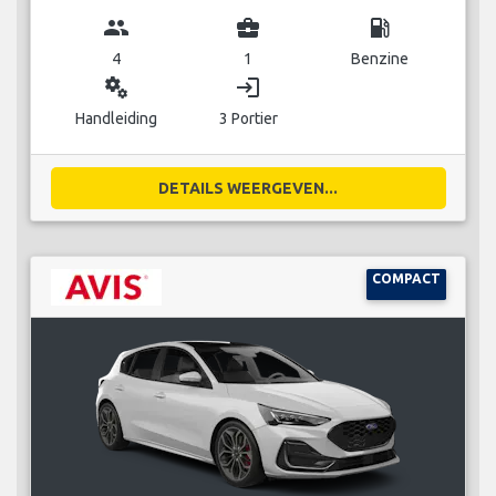
group
business_center
local_gas_station
4
1
Benzine
miscellaneous_services
login
Handleiding
3 Portier
DETAILS WEERGEVEN...
COMPACT