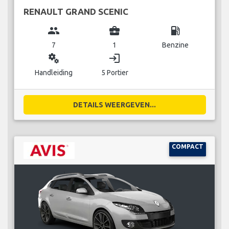
RENAULT GRAND SCENIC
group
business_center
local_gas_station
7
1
Benzine
miscellaneous_services
login
Handleiding
5 Portier
DETAILS WEERGEVEN...
COMPACT