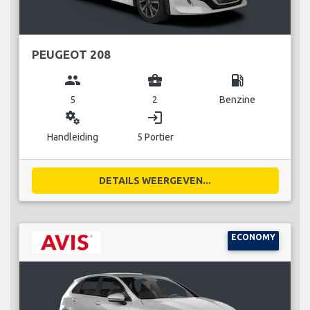
PEUGEOT 208
group
business_center
local_gas_station
5
2
Benzine
miscellaneous_services
login
Handleiding
5 Portier
DETAILS WEERGEVEN...
ECONOMY