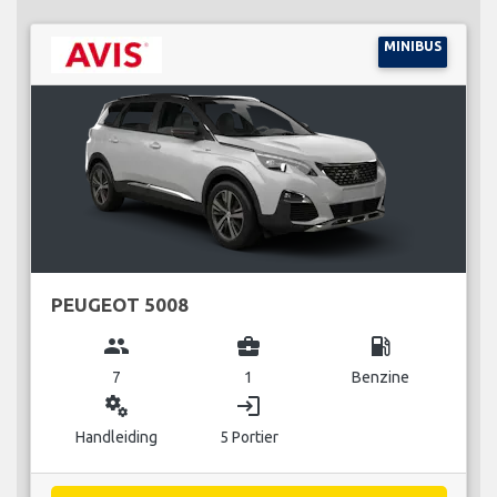
MINIBUS
PEUGEOT 5008
group
business_center
local_gas_station
7
1
Benzine
miscellaneous_services
login
Handleiding
5 Portier