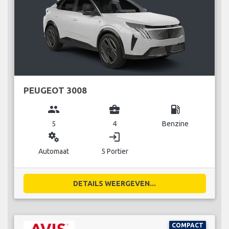
PEUGEOT 3008
group
business_center
local_gas_station
5
4
Benzine
miscellaneous_services
login
Automaat
5 Portier
DETAILS WEERGEVEN...
COMPACT