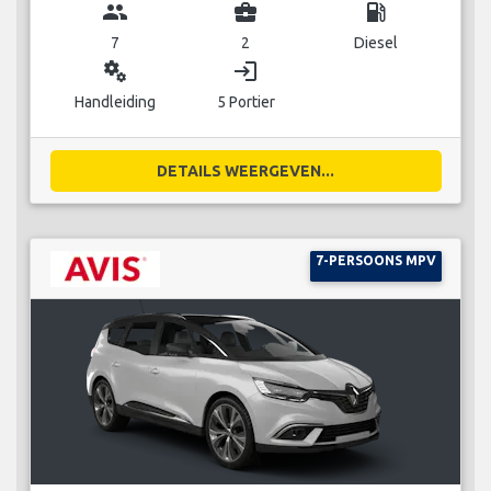
group
business_center
local_gas_station
7
2
Diesel
miscellaneous_services
login
Handleiding
5 Portier
DETAILS WEERGEVEN...
7-PERSOONS MPV