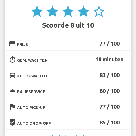
star
star
star
star
star_border
Scoorde 8 uit 10
credit_card
77 / 100
PRIJS
timer
18 minuten
GEM. WACHTEN
directions_car
83 / 100
AUTOKWALITEIT
room_service
80 / 100
BALIESERVICE
flag
77 / 100
AUTO PICK-UP
beenhere
85 / 100
AUTO DROP-OFF