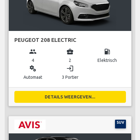
PEUGEOT 208 ELECTRIC
group
business_center
local_gas_station
4
2
Elektrisch
miscellaneous_services
login
Automaat
3 Portier
DETAILS WEERGEVEN...
SUV