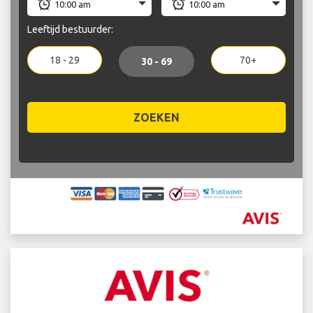
Leeftijd bestuurder:
18 - 29
70+
30 - 69
ZOEKEN