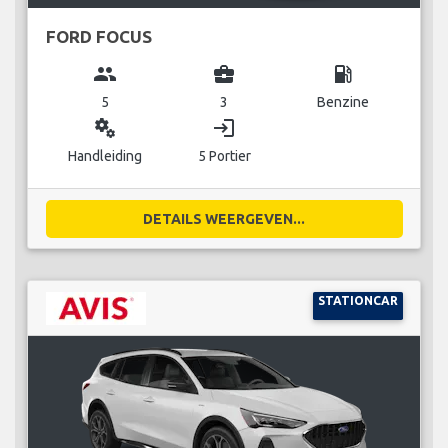
FORD FOCUS
group
business_center
local_gas_station
5
3
Benzine
miscellaneous_services
login
Handleiding
5 Portier
DETAILS WEERGEVEN...
STATIONCAR