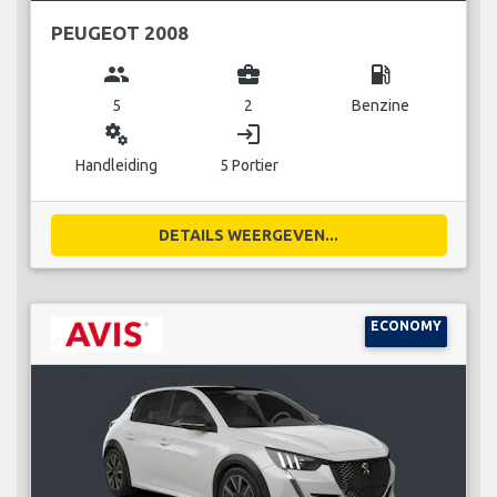
PEUGEOT 2008
group
business_center
local_gas_station
5
2
Benzine
miscellaneous_services
login
Handleiding
5 Portier
DETAILS WEERGEVEN...
ECONOMY