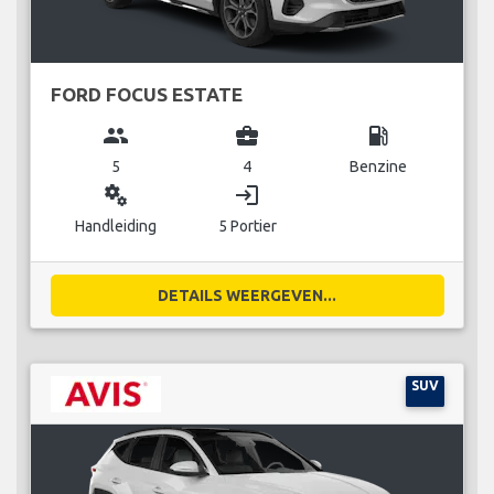
FORD FOCUS ESTATE
group
business_center
local_gas_station
5
4
Benzine
miscellaneous_services
login
Handleiding
5 Portier
DETAILS WEERGEVEN...
SUV