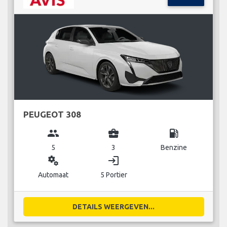
PEUGEOT 308
group
business_center
local_gas_station
5
3
Benzine
miscellaneous_services
login
Automaat
5 Portier
DETAILS WEERGEVEN...