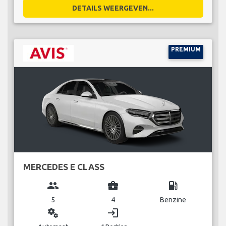
DETAILS WEERGEVEN...
PREMIUM
MERCEDES E CLASS
group
business_center
local_gas_station
5
4
Benzine
miscellaneous_services
login