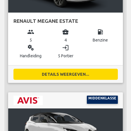
RENAULT MEGANE ESTATE
group
business_center
local_gas_station
5
4
Benzine
miscellaneous_services
login
Handleiding
5 Portier
DETAILS WEERGEVEN...
MIDDENKLASSE