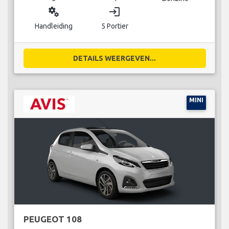
miscellaneous_services
login
Handleiding
5 Portier
DETAILS WEERGEVEN...
MINI
PEUGEOT 108