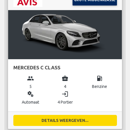
MERCEDES C CLASS
group
business_center
local_gas_station
5
4
Benzine
miscellaneous_services
login
Automaat
4 Portier
DETAILS WEERGEVEN...