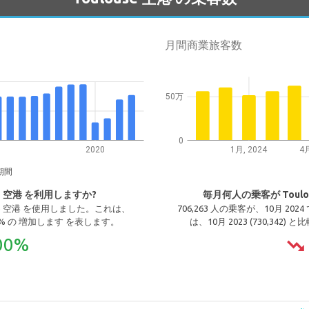
月間商業旅客数
50万
0
2020
1月, 2024
4月
期間
e 空港 を利用しますか?
毎月何人の乗客が Toul
ulouse 空港 を使用しました。これは、
706,263 人の乗客が、10月 202
1.00% の 増加します を表します。
は、10月 2023 (730,342
00%
trending_down